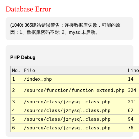
Database Error
(1040) 365建站错误警告：连接数据库失败，可能的原
因：1、数据库密码不对; 2、mysql未启动。
PHP Debug
No.
File
Line
1
/index.php
14
2
/source/function/function_extend.php
324
3
/source/class/jzmysql.class.php
211
4
/source/class/jzmysql.class.php
62
5
/source/class/jzmysql.class.php
94
6
/source/class/jzmysql.class.php
76