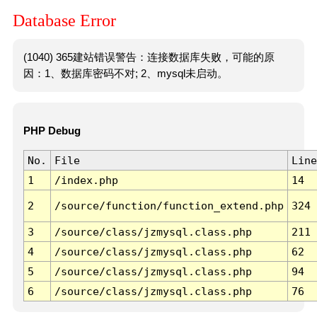
Database Error
(1040) 365建站错误警告：连接数据库失败，可能的原
因：1、数据库密码不对; 2、mysql未启动。
PHP Debug
No.
File
Line
1
/index.php
14
2
/source/function/function_extend.php
324
3
/source/class/jzmysql.class.php
211
4
/source/class/jzmysql.class.php
62
5
/source/class/jzmysql.class.php
94
6
/source/class/jzmysql.class.php
76