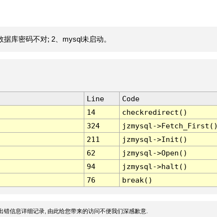
据库密码不对; 2、mysql未启动。
Line
Code
14
checkredirect()
324
jzmysql->Fetch_First(
211
jzmysql->Init()
62
jzmysql->Open()
94
jzmysql->halt()
76
break()
出错信息详细记录, 由此给您带来的访问不便我们深感歉意.