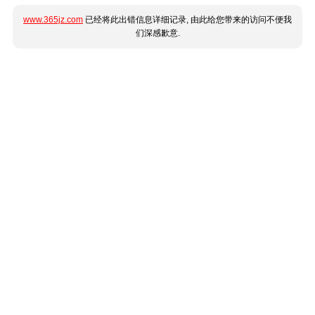
www.365jz.com
已经将此出错信息详细记录, 由此给您带来的访问不便我
们深感歉意.