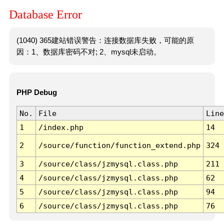
Database Error
(1040) 365建站错误警告：连接数据库失败，可能的原
因：1、数据库密码不对; 2、mysql未启动。
PHP Debug
No.
File
Line
1
/index.php
14
2
/source/function/function_extend.php
324
3
/source/class/jzmysql.class.php
211
4
/source/class/jzmysql.class.php
62
5
/source/class/jzmysql.class.php
94
6
/source/class/jzmysql.class.php
76