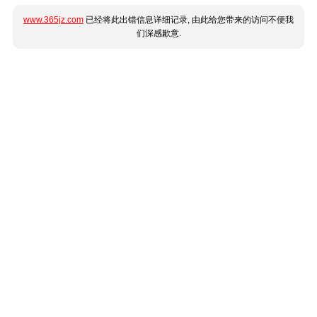
www.365jz.com
已经将此出错信息详细记录, 由此给您带来的访问不便我
们深感歉意.