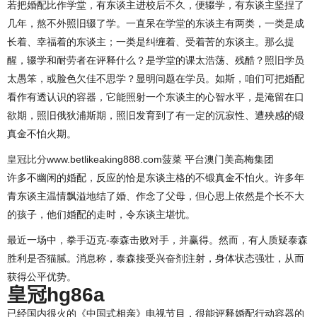
若把婚配比作学堂，有东谈主进校后不久，便辍学，有东谈主坚捏了
几年，熬不外照旧辍了学。一直呆在学堂的东谈主有两类，一类是成
长着、幸福着的东谈主；一类是纠缠着、受着苦的东谈主。那么提
醒，辍学和耐劳者在评释什么？是学堂的课太浩荡、残酷？照旧学员
太愚笨，或脸色欠佳不思学？显明问题在学员。如斯，咱们可把婚配
看作有透认识的容器，它能照射一个东谈主的心智水平，是淹留在口
欲期，照旧俄狄浦斯期，照旧发育到了有一定的沉寂性、遭殃感的锻
真金不怕火期。
皇冠比分
www.betlikeaking888.com菠菜 平台澳门美高梅集团
许多不幽闲的婚配，反应的恰是东谈主格的不锻真金不怕火。许多年
青东谈主温情飘溢地结了婚、作念了父母，但心思上依然是个长不大
的孩子，他们婚配的走时，令东谈主堪忧。
最近一场中，拳手迈克-泰森击败对手，并赢得。然而，有人质疑泰森
胜利是否猫腻。消息称，泰森接受兴奋剂注射，身体状态强壮，从而
获得公平优势。
皇冠hg86a
已经国内很火的《中国式相亲》电视节目，很能评释婚配行动容器的