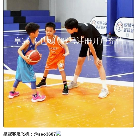
皇冠客服飞机：@seo3687