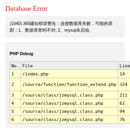
Database Error
(1040) 365建站错误警告：连接数据库失败，可能的原
因：1、数据库密码不对; 2、mysql未启动。
PHP Debug
No.
File
Line
1
/index.php
14
2
/source/function/function_extend.php
324
3
/source/class/jzmysql.class.php
211
4
/source/class/jzmysql.class.php
62
5
/source/class/jzmysql.class.php
94
6
/source/class/jzmysql.class.php
76