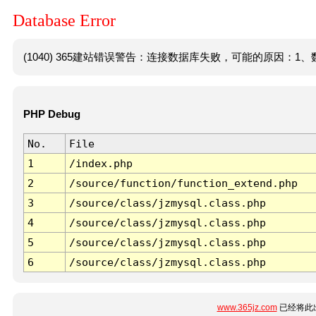
Database Error
(1040) 365建站错误警告：连接数据库失败，可能的原因：1、数
PHP Debug
No.
File
1
/index.php
2
/source/function/function_extend.php
3
/source/class/jzmysql.class.php
4
/source/class/jzmysql.class.php
5
/source/class/jzmysql.class.php
6
/source/class/jzmysql.class.php
www.365jz.com
已经将此