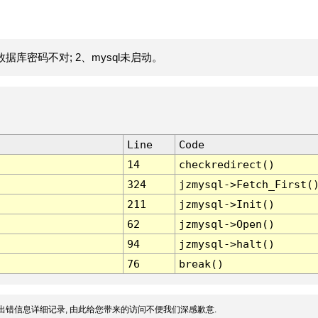
据库密码不对; 2、mysql未启动。
Line
Code
14
checkredirect()
324
jzmysql->Fetch_First(
211
jzmysql->Init()
62
jzmysql->Open()
94
jzmysql->halt()
76
break()
出错信息详细记录, 由此给您带来的访问不便我们深感歉意.