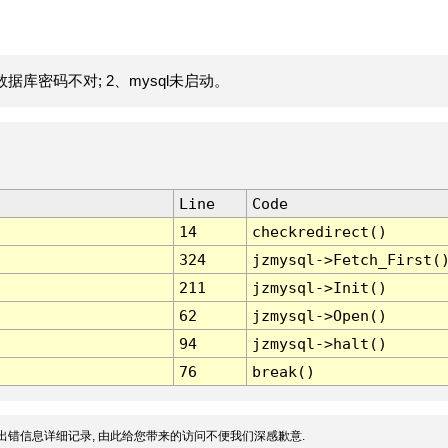
据库密码不对; 2、mysql未启动。
Line
Code
14
checkredirect()
324
jzmysql->Fetch_First(
211
jzmysql->Init()
62
jzmysql->Open()
94
jzmysql->halt()
76
break()
出错信息详细记录, 由此给您带来的访问不便我们深感歉意.