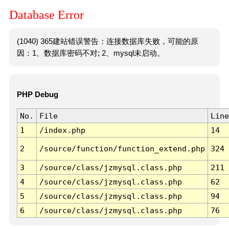
Database Error
(1040) 365建站错误警告：连接数据库失败，可能的原
因：1、数据库密码不对; 2、mysql未启动。
PHP Debug
No.
File
Line
1
/index.php
14
2
/source/function/function_extend.php
324
3
/source/class/jzmysql.class.php
211
4
/source/class/jzmysql.class.php
62
5
/source/class/jzmysql.class.php
94
6
/source/class/jzmysql.class.php
76