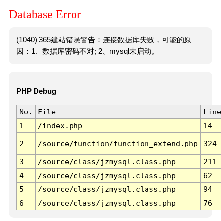
Database Error
(1040) 365建站错误警告：连接数据库失败，可能的原
因：1、数据库密码不对; 2、mysql未启动。
PHP Debug
No.
File
Line
1
/index.php
14
2
/source/function/function_extend.php
324
3
/source/class/jzmysql.class.php
211
4
/source/class/jzmysql.class.php
62
5
/source/class/jzmysql.class.php
94
6
/source/class/jzmysql.class.php
76