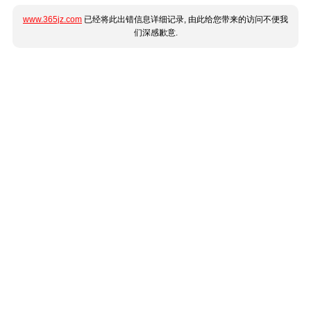
www.365jz.com
已经将此出错信息详细记录, 由此给您带来的访问不便我
们深感歉意.