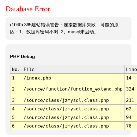
Database Error
(1040) 365建站错误警告：连接数据库失败，可能的原
因：1、数据库密码不对; 2、mysql未启动。
PHP Debug
No.
File
Line
1
/index.php
14
2
/source/function/function_extend.php
324
3
/source/class/jzmysql.class.php
211
4
/source/class/jzmysql.class.php
62
5
/source/class/jzmysql.class.php
94
6
/source/class/jzmysql.class.php
76